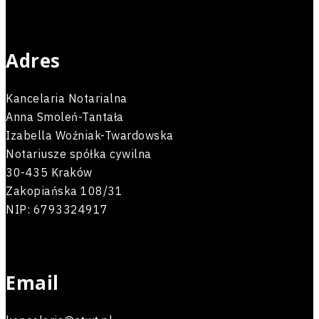
Adres
Kancelaria Notarialna
Anna Smoleń-Tantała
Izabella Woźniak-Twardowska
Notariusze spółka cywilna
30-435 Kraków
Zakopiańska 108/31
NIP: 6793324917
Email