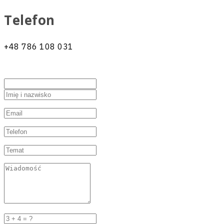
Telefon
+48
786 108 031