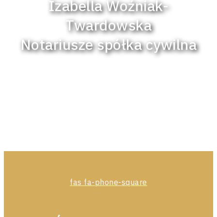
Izabella Woźniak-
Twardowska
Notariusze spółka cywilna
fas fa-phone-square