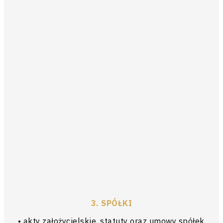
3. SPÓŁKI
• akty założycielskie, statuty oraz umowy spółek